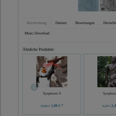
Beschreibung
Dateien
Bewertungen
Herstell
Music Download
Ähnliche Produkte:
Synphonic 9
Synphon
1,89 € *
2,4
18,89 €
8,29 €