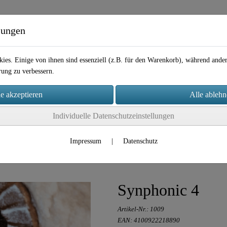
lungen
ies. Einige von ihnen sind essenziell (z.B. für den Warenkorb), während and
rung zu verbessern.
Individuelle Datenschutzeinstellungen
takt
Impressum
|
Datenschutz
Synphonic 4
Artikel-Nr.:
1009
EAN: 4100922218890