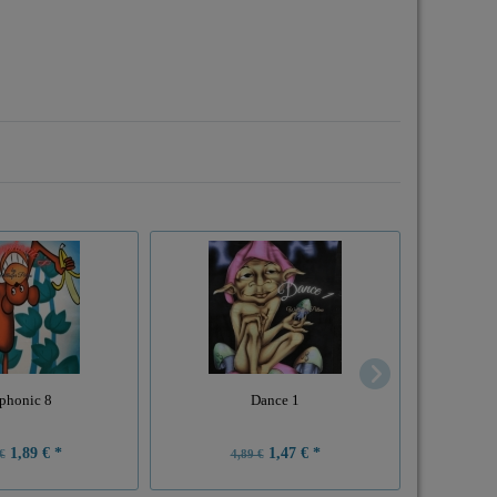
phonic 8
Dance 1
1,89 € *
1,47 € *
€
4,89 €
1