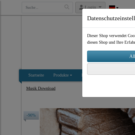
Login
Datenschutzeinstel
Dieser Shop verwendet Cook
diesen Shop und Ihre Erfah
Startseite
Produkte
Impressum
AGB
Kon
Musik Download
-90%