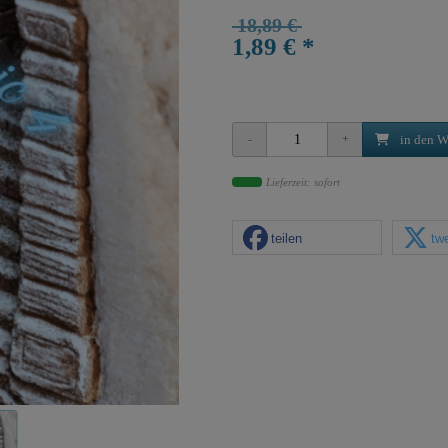
18,89 €
1,89 € *
in den W
Lieferzeit: sofort
teilen
tw