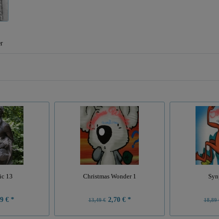
er
ic 13
Christmas Wonder 1
Syn
9 € *
2,70 € *
13,49 €
18,89 