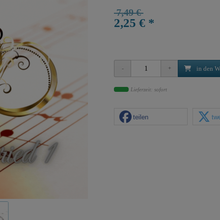
7,49 €
2,25 € *
in den W
Lieferzeit: sofort
teilen
tw