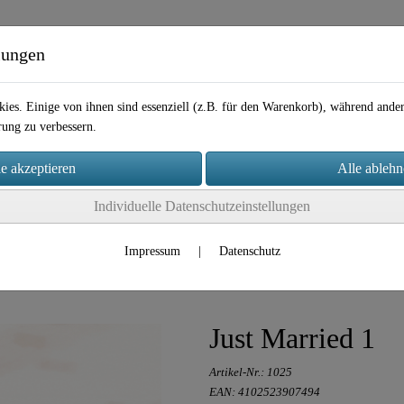
lungen
ies. Einige von ihnen sind essenziell (z.B. für den Warenkorb), während and
rung zu verbessern.
Individuelle Datenschutzeinstellungen
takt
Impressum
|
Datenschutz
Just Married 1
Artikel-Nr.:
1025
EAN: 4102523907494