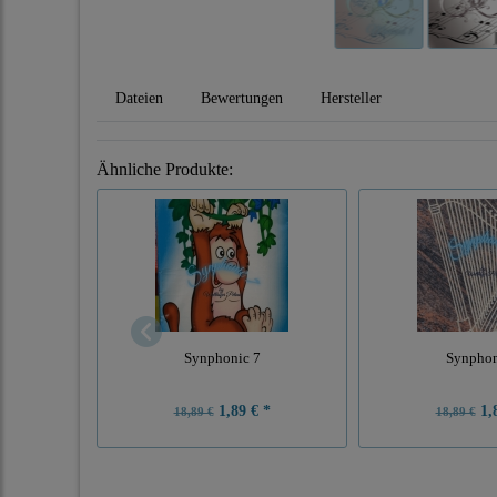
Dateien
Bewertungen
Hersteller
Ähnliche Produkte:
Synphonic 7
Synphon
1,89 € *
1,8
18,89 €
18,89 €