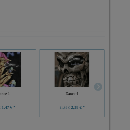
ance 1
Dance 4
1,47 € *
2,38 € *
€
11,89 €