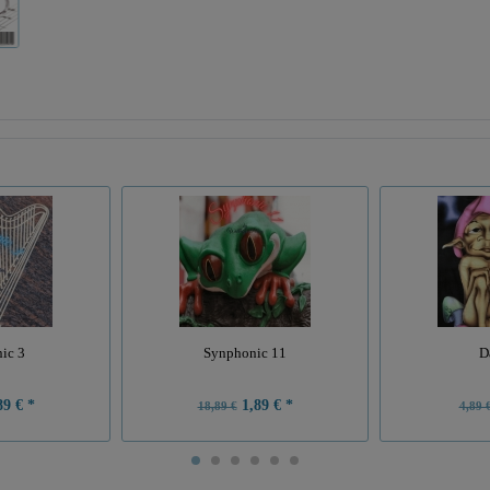
ic 3
Synphonic 11
D
9 € *
1,89 € *
18,89 €
4,89 