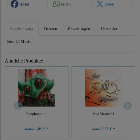
teilen
teilen
tweet
Beschreibung
Dateien
Bewertungen
Hersteller
Best Of Music
Ähnliche Produkte:
Synphonic 11
Just Married 1
1,89 € *
2,25 € *
18,89 €
7,49 €