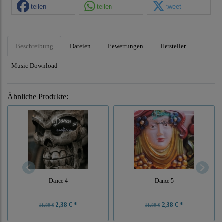
teilen
teilen
tweet
Beschreibung
Dateien
Bewertungen
Hersteller
Music Download
Ähnliche Produkte:
Dance 4
Dance 5
2,38 € *
2,38 € *
11,89 €
11,89 €