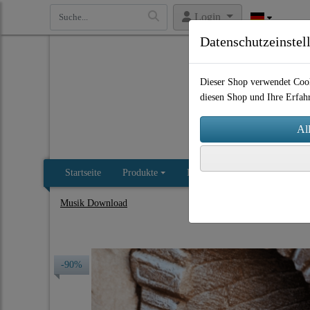
Login
Datenschutzeinstel
Dieser Shop verwendet Cook
diesen Shop und Ihre Erfah
Startseite
Produkte
Impressum
AGB
Kon
Musik Download
-90%