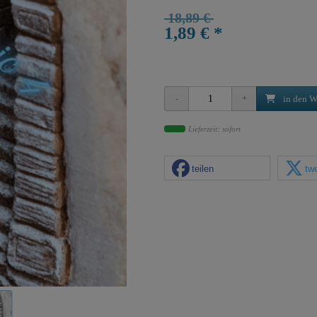
18,89 €
1,89 € *
in den W
Lieferzeit: sofort
teilen
tw