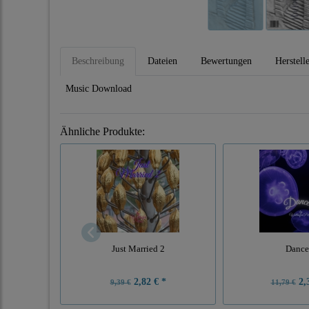
Beschreibung
Dateien
Bewertungen
Herstell
Music Download
Ähnliche Produkte:
Just Married 2
Dance
2,82 € *
2,3
9,39 €
11,79 €