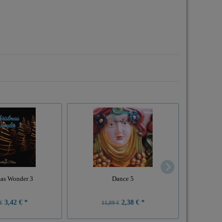
as Wonder 3
Dance 5
3,42 € *
2,38 € *
€
11,89 €
1