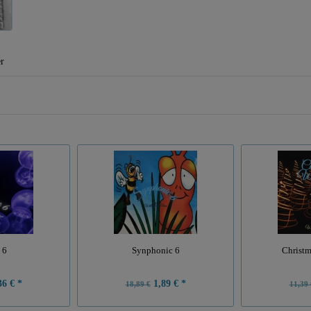
er
 6
Synphonic 6
Christm
6 € *
1,89 € *
18,89 €
11,39 