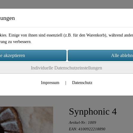
lungen
ies. Einige von ihnen sind essenziell (z.B. für den Warenkorb), während and
rung zu verbessern.
Individuelle Datenschutzeinstellungen
takt
Impressum
|
Datenschutz
Synphonic 4
Artikel-Nr.:
1009
EAN: 4100922218890