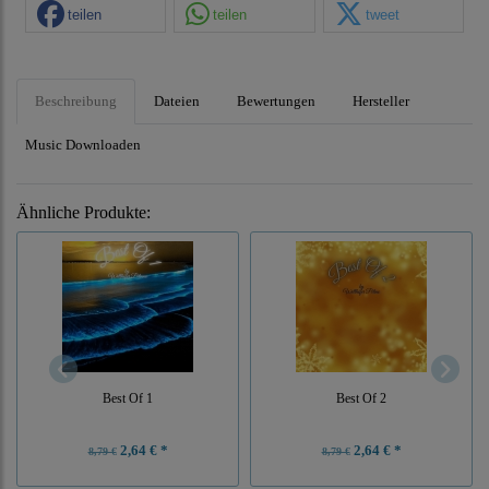
teilen
teilen
tweet
Beschreibung
Dateien
Bewertungen
Hersteller
Music Downloaden
Ähnliche Produkte:
Best Of 1
Best Of 2
2,64 € *
2,64 € *
8,79 €
8,79 €