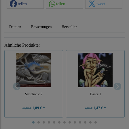
teilen
teilen
tweet
Dateien
Bewertungen
Hersteller
Ähnliche Produkte:
Synphonic 2
Dance 1
1,89 € *
1,47 € *
18,89 €
4,89 €